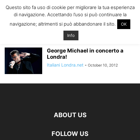
ITALIANI A
Questo sito fa uso di cookie per migliorare la tua esperienza
LONDRA
di navigazione. Accettando l’uso si può continuare la
Il blog degli Italiani nella rebel city
navigazione; altrimenti si può abbandonare il sito.
OK
Home
Tags
Prezzo george michael
prezzo george michael
Info
George Michael in concerto a
Londra!
Italiani Londra.net
-
October 10, 2012
ABOUT US
FOLLOW US