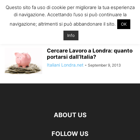
ITALIANI A
Questo sito fa uso di cookie per migliorare la tua esperienza
LONDRA
di navigazione. Accettando l’uso si può continuare la
Il blog degli Italiani nella rebel city
navigazione; altrimenti si può abbandonare il sito.
OK
Home
Tags
Quanto si spende a londra
quanto si spende a londra
Info
Cercare Lavoro a Londra: quanto
portarsi dall’Italia?
Italiani Londra.net
-
September 9, 2013
ABOUT US
FOLLOW US