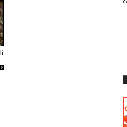
Ce
li
0