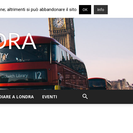
e; altrimenti si può abbandonare il sito.
OK
Info
NDRA
ITY
DIARE A LONDRA
EVENTI