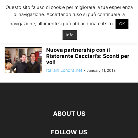
ITALIANI A
Questo sito fa uso di cookie per migliorare la tua esperienza
LONDRA
di navigazione. Accettando l’uso si può continuare la
Il blog degli Italiani nella rebel city
navigazione; altrimenti si può abbandonare il sito.
OK
Home
Tags
Sconti ristoranti londra
sconti ristoranti londra
Info
Nuova partnership con il
Ristorante Cacciari’s: Sconti per
voi!
Italiani Londra.net
-
January 11, 2013
ABOUT US
FOLLOW US