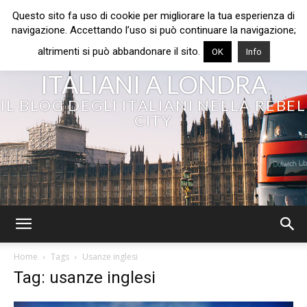
Questo sito fa uso di cookie per migliorare la tua esperienza di
navigazione. Accettando l’uso si può continuare la navigazione;
altrimenti si può abbandonare il sito.
OK
Info
ITALIANI A LONDRA
IL BLOG DEGLI ITALIANI NELLA REBEL
CITY
Home
Tags
Usanze inglesi
Tag: usanze inglesi