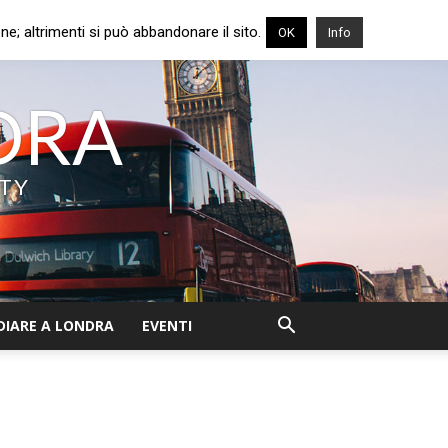
e; altrimenti si può abbandonare il sito.
OK
Info
NDRA
ITY
DIARE A LONDRA
EVENTI