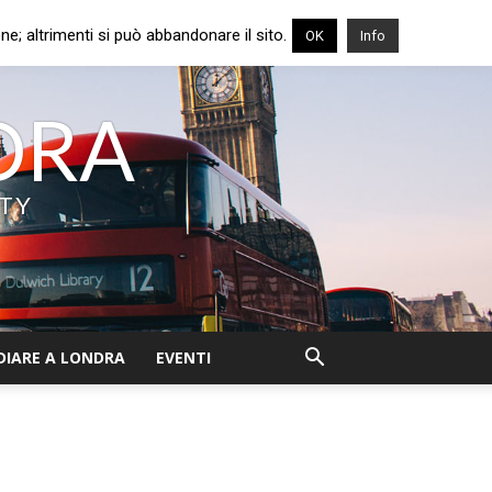
e; altrimenti si può abbandonare il sito.
OK
Info
NDRA
ITY
DIARE A LONDRA
EVENTI