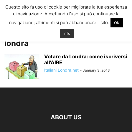
ITALIANI A
Questo sito fa uso di cookie per migliorare la tua esperienza
LONDRA
di navigazione. Accettando l’uso si può continuare la
Il blog degli Italiani nella rebel city
navigazione; altrimenti si può abbandonare il sito.
OK
Home
Tags
Votare elezioni politiche 2013 londra
votare elezioni politiche 2013
Info
londra
Votare da Londra: come iscriversi
all’AIRE
Italiani Londra.net
-
January 3, 2013
ABOUT US