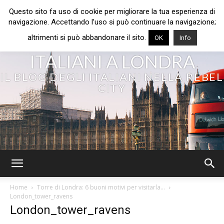
Questo sito fa uso di cookie per migliorare la tua esperienza di
navigazione. Accettando l’uso si può continuare la navigazione;
altrimenti si può abbandonare il sito.
OK
Info
ITALIANI A LONDRA
IL BLOG DEGLI ITALIANI NELLA REBEL
CITY
Home
Torre di Londra: 6 buoni motivi per visitarla…
London_tower_ravens
London_tower_ravens