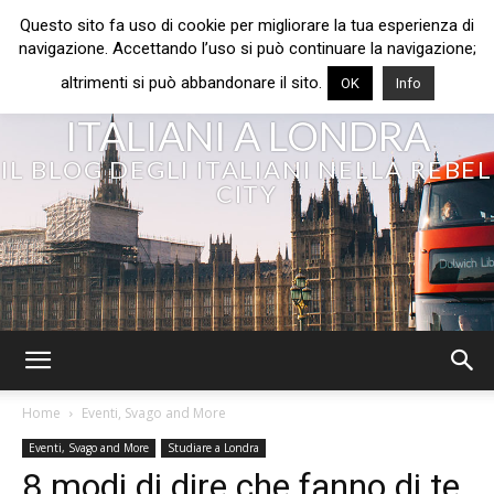
Questo sito fa uso di cookie per migliorare la tua esperienza di
navigazione. Accettando l’uso si può continuare la navigazione;
altrimenti si può abbandonare il sito.
OK
Info
ITALIANI A LONDRA
IL BLOG DEGLI ITALIANI NELLA REBEL
CITY
Home
Eventi, Svago and More
Eventi, Svago and More
Studiare a Londra
8 modi di dire che fanno di te