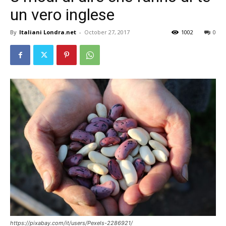
un vero inglese
By
Italiani Londra.net
-
October 27, 2017
1002
0
https://pixabay.com/it/users/Pexels-2286921/