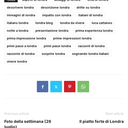
descrivere londra
descrizione londra
dritte su londra
immagini di londra
impatto con londra
italiani di londra
italians londra
londra blog
londra da vivere
luca cattaneo
notte a londra
presentazione londra
prima esperienza londra
prima impressione londra
prime impressioni londra
primi passi a londra
primi passi londra
racconti di londra
racconto di londra
scoprire londra
sognando londra italiani
vivere londra
Previous article
Next article
Foto della settimana (26
Il piatto forte di Londra
luglio)