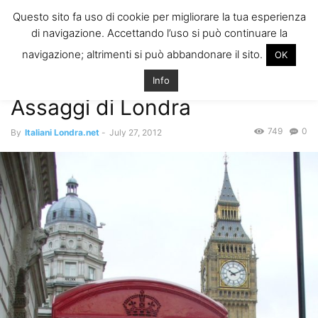
ITALIANI A
Questo sito fa uso di cookie per migliorare la tua esperienza
LONDRA
di navigazione. Accettando l’uso si può continuare la
Il blog degli Italiani nella rebel city
navigazione; altrimenti si può abbandonare il sito.
OK
Home
Eventi, Svago and More
Assaggi di Londra
Info
Eventi, Svago and More
Assaggi di Londra
749
0
By
Italiani Londra.net
-
July 27, 2012