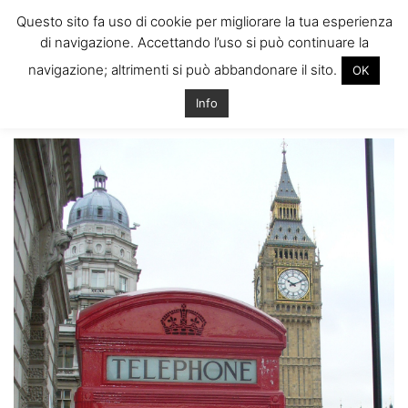
ITALIANI A
Questo sito fa uso di cookie per migliorare la tua esperienza
LONDRA
di navigazione. Accettando l’uso si può continuare la
Il blog degli Italiani nella rebel city
navigazione; altrimenti si può abbandonare il sito.
OK
Home
Assaggi di Londra
Londoner me
Londoner me
Info