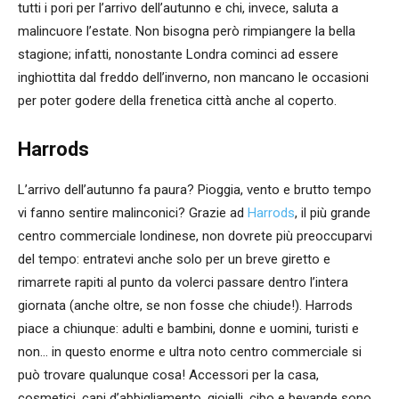
tutti i pori per l’arrivo dell’autunno e chi, invece, saluta a
malincuore l’estate. Non bisogna però rimpiangere la bella
stagione; infatti, nonostante Londra cominci ad essere
inghiottita dal freddo dell’inverno, non mancano le occasioni
per poter godere della frenetica città anche al coperto.
Harrods
L’arrivo dell’autunno fa paura? Pioggia, vento e brutto tempo
vi fanno sentire malinconici? Grazie ad
Harrods
, il più grande
centro commerciale londinese, non dovrete più preoccuparvi
del tempo: entratevi anche solo per un breve giretto e
rimarrete rapiti al punto da volerci passare dentro l’intera
giornata (anche oltre, se non fosse che chiude!). Harrods
piace a chiunque: adulti e bambini, donne e uomini, turisti e
non… in questo enorme e ultra noto centro commerciale si
può trovare qualunque cosa! Accessori per la casa,
cosmetici, capi d’abbigliamento, gioielli, cibo e bevande sono