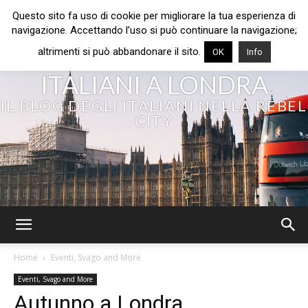
Questo sito fa uso di cookie per migliorare la tua esperienza di
navigazione. Accettando l’uso si può continuare la navigazione;
altrimenti si può abbandonare il sito.
OK
Info
ITALIANI A LONDRA
IL BLOG DEGLI ITALIANI NELLA REBEL
CITY
Home
Eventi, Svago and More
Eventi, Svago and More
Autunno a Londra