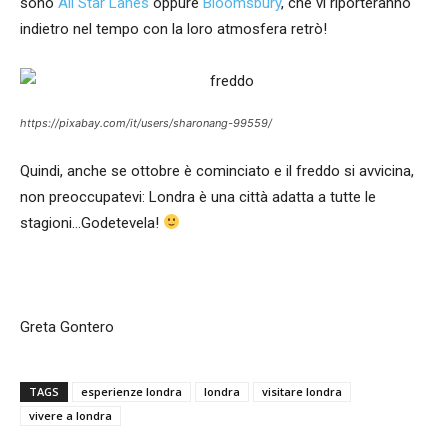
sono
All Star Lanes
oppure
Bloomsbury
, che vi riporteranno
indietro nel tempo con la loro atmosfera retrò!
https://pixabay.com/it/users/sharonang-99559/
Quindi, anche se ottobre è cominciato e il freddo si avvicina,
non preoccupatevi: Londra è una città adatta a tutte le
stagioni…Godetevela!
Greta Gontero
TAGS
esperienze londra
londra
visitare londra
vivere a londra