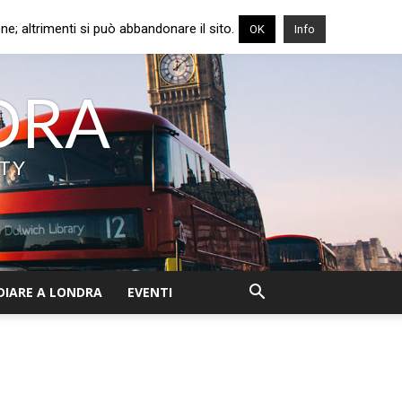
e; altrimenti si può abbandonare il sito.
OK
Info
NDRA
ITY
DIARE A LONDRA
EVENTI