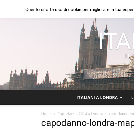
Questo sito fa uso di cookie per migliorare la tua esper
ITA
IL
ITALIANI A LONDRA
L
Home
Capodanno 2014 a Londra
capodanno-lo
capodanno-londra-ma