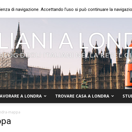
ienza di navigazione. Accettando l’uso si può continuare la navigazion
LIANI A LO
 BLOG DEGLI ITALIANI NELLA REBEL C
AVORARE A LONDRA
TROVARE CASA A LONDRA
STU
ndra-mappa
ppa