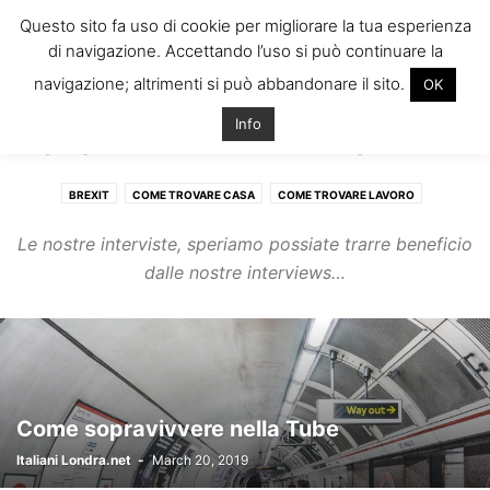
ITALIANI A
Questo sito fa uso di cookie per migliorare la tua esperienza
LONDRA
di navigazione. Accettando l’uso si può continuare la
Il blog degli Italiani nella rebel city
navigazione; altrimenti si può abbandonare il sito.
OK
Home
Storie di Italiani a Londra
Page 7
Info
STORIE DI ITALIANI A LONDRA
BREXIT
COME TROVARE CASA
COME TROVARE LAVORO
EVENTI, SVAGO AND MORE
STORIE DI ITALIANI A LONDRA
Le nostre interviste, speriamo possiate trarre beneficio
STUDIARE A LONDRA
dalle nostre interviews…
Come sopravivvere nella Tube
Italiani Londra.net
-
March 20, 2019