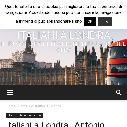
Questo sito fa uso di cookie per migliorare la tua esperienza di
navigazione. Accettando l’uso si può continuare la navigazione;
altrimenti si può abbandonare il sito.
OK
Info
ITALIANI A LONDRA
IL BLOG DEGLI ITALIANI NELLA REBEL
CITY
Home
Storie di Italiani a Londra
Storie di Italiani a Londra
Italiani a Londra…Antonio