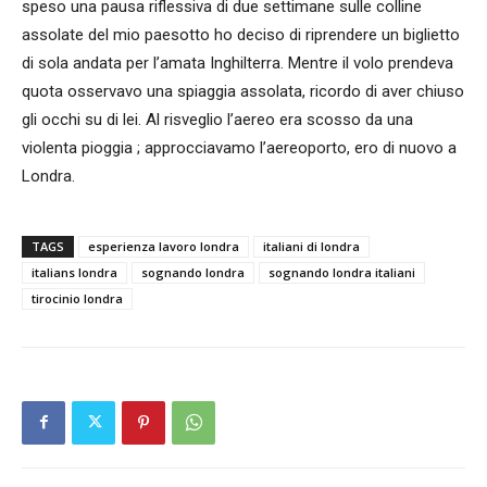
speso una pausa riflessiva di due settimane sulle colline
assolate del mio paesotto ho deciso di riprendere un biglietto
di sola andata per l’amata Inghilterra. Mentre il volo prendeva
quota osservavo una spiaggia assolata, ricordo di aver chiuso
gli occhi su di lei. Al risveglio l’aereo era scosso da una
violenta pioggia ; approcciavamo l’aereoporto, ero di nuovo a
Londra.
TAGS
esperienza lavoro londra
italiani di londra
italians londra
sognando londra
sognando londra italiani
tirocinio londra