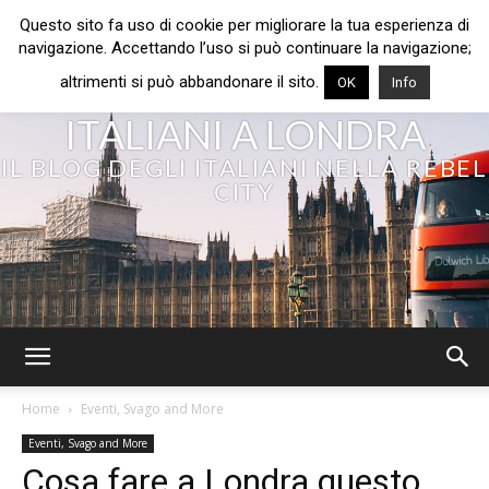
Questo sito fa uso di cookie per migliorare la tua esperienza di
navigazione. Accettando l’uso si può continuare la navigazione;
altrimenti si può abbandonare il sito.
OK
Info
ITALIANI A LONDRA
IL BLOG DEGLI ITALIANI NELLA REBEL
CITY
Home
Eventi, Svago and More
Eventi, Svago and More
Cosa fare a Londra questo