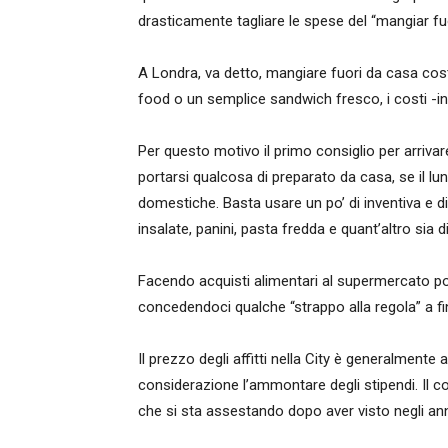
drasticamente tagliare le spese del “mangiar fuo
A Londra, va detto, mangiare fuori da casa costa
food o un semplice sandwich fresco, i costi -
Per questo motivo il primo consiglio per arrivar
portarsi qualcosa di preparato da casa, se il lu
domestiche. Basta usare un po’ di inventiva e d
insalate, panini, pasta fredda e quant’altro sia 
Facendo acquisti alimentari al supermercato po
concedendoci qualche “strappo alla regola” a f
Il prezzo degli affitti nella City è generalment
considerazione l’ammontare degli stipendi. Il cos
che si sta assestando dopo aver visto negli anni