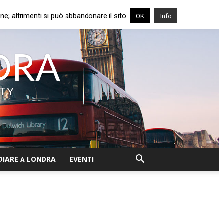
e; altrimenti si può abbandonare il sito.
OK
Info
NDRA
ITY
DIARE A LONDRA
EVENTI