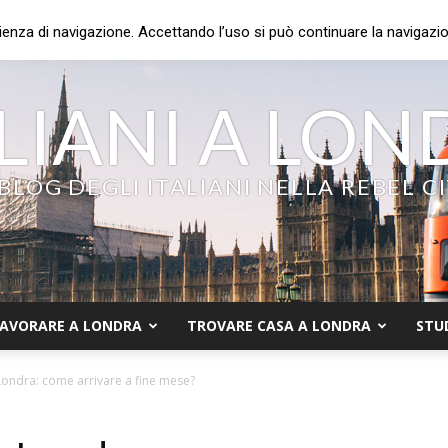
ienza di navigazione. Accettando l’uso si può continuare la navigazion
LIANI A LO
 BLOG DEGLI ITALIANI NELLA REBEL C
AVORARE A LONDRA
TROVARE CASA A LONDRA
STU
 Londra: come arrivare a fine mese?