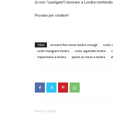
(e non “castigato”) lavorare a Londra mettendo
Provare per credere!
TAGS
arrivare fine mese londra consigli
costo 
costo mangiare londra
costo sigarette londra
c
risparmiare a londra
spese un mese a londra
s
Previous article