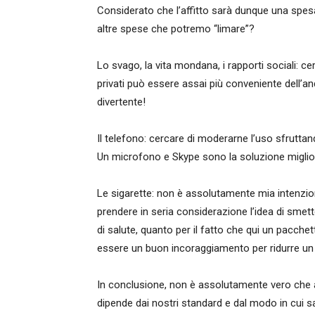
Considerato che l’affitto sarà dunque una spesa 
altre spese che potremo “limare”?
Lo svago, la vita mondana, i rapporti sociali: 
privati può essere assai più conveniente dell’a
divertente!
Il telefono: cercare di moderarne l’uso sfruttan
Un microfono e Skype sono la soluzione miglio
Le sigarette: non è assolutamente mia intenzion
prendere in seria considerazione l’idea di smette
di salute, quanto per il fatto che qui un pacchett
essere un buon incoraggiamento per ridurre un po
In conclusione, non è assolutamente vero che a
dipende dai nostri standard e dal modo in cui s