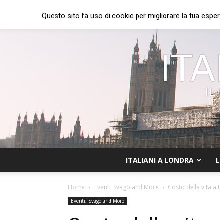
Questo sito fa uso di cookie per migliorare la tua esper
ITA
IL
ITALIANI A LONDRA
L
Home
Eventi, Svago and More
Costo della vita a
Eventi, Svago and More