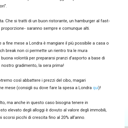
ri”.
. Che si tratti di un buon ristorante, un hamburger al fast-
in proporzione- saranno sempre e comunque alti.
e a fine mese a Londra è mangiare il più possibile a casa o
nch break non ci permette un rientro tra le mura
i buona volontà per prepararsi pranzi d’asporto a base di
di nostro gradimento, la sera prima!
tremo così abbattere i prezzi del cibo, magari
ine mese (consigli su dove fare la spesa a Londra
qui
)!
e alto, ma anche in questo caso bisogna tenere in
to elevato degli alloggi è dovuto al valore degli immobili,
 scorsi picchi di crescita fino al 20% all’anno.