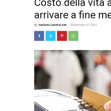
Costo della vita
arrivare a fine m
By
Italiani Londra.net
-
September 27, 2012