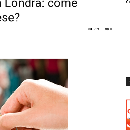
 a Londra: come
Ce
ese?
729
0