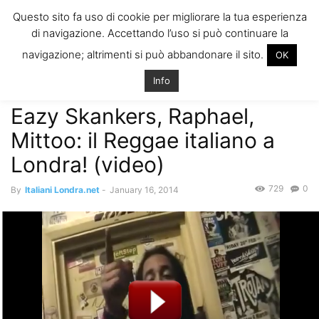
ITALIANI A
Questo sito fa uso di cookie per migliorare la tua esperienza
LONDRA
di navigazione. Accettando l’uso si può continuare la
Il blog degli Italiani nella rebel city
navigazione; altrimenti si può abbandonare il sito.
OK
Home
Eventi, Svago and More
Eazy Skankers, Raphael, Mittoo: il
Reggae italiano a Londra! (video)
Info
Eventi, Svago and More
Storie di Italiani a Londra
Eazy Skankers, Raphael,
Mittoo: il Reggae italiano a
Londra! (video)
729
0
By
Italiani Londra.net
-
January 16, 2014