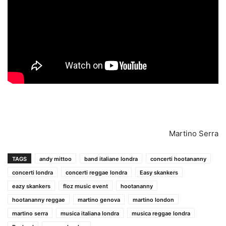
Martino Serra
TAGS
andy mittoo
band italiane londra
concerti hootananny
concerti londra
concerti reggae londra
Easy skankers
eazy skankers
floz music event
hootananny
hootananny reggae
martino genova
martino london
martino serra
musica italiana londra
musica reggae londra