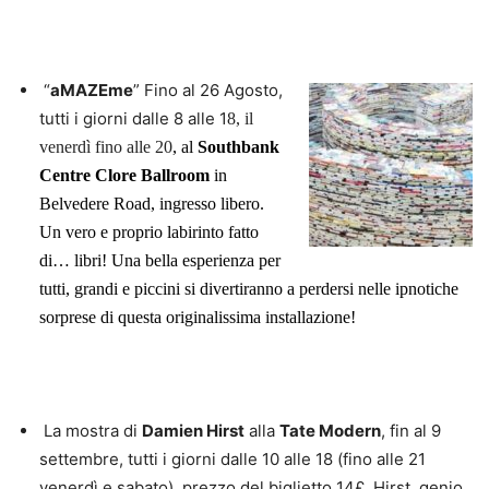
“
aMAZEme
”
Fino al 26 Agosto,
tutti i giorni dalle 8 alle 1
8, il
venerdì fino alle 20
, al
Southbank
Centre Clore Ballroom
in
B
elvedere Road, ingresso libero.
Un vero e proprio labirinto fatto
di… libri! Una bella esperienza per
tutti, grandi e piccini si divertiranno a perdersi nelle ipnotiche
sorprese di questa originalissima installazione!
La mostra di
Damien Hirst
alla
Tate Modern
, fin al 9
settembre, tutti i giorni dalle 10 alle 18 (fino alle 21
venerdì e sabato), prezzo del biglietto 14£. Hirst, genio