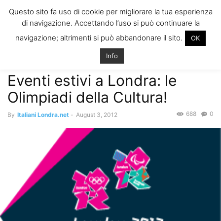
ITALIANI A
Questo sito fa uso di cookie per migliorare la tua esperienza
LONDRA
di navigazione. Accettando l’uso si può continuare la
Il blog degli Italiani nella rebel city
navigazione; altrimenti si può abbandonare il sito.
OK
Home
Eventi, Svago and More
Eventi estivi a Londra: le Olimpiadi
della Cultura!
Info
Eventi, Svago and More
Eventi estivi a Londra: le
Olimpiadi della Cultura!
688
0
By
Italiani Londra.net
-
August 3, 2012