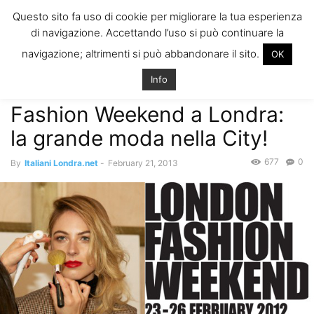
ITALIANI A
Questo sito fa uso di cookie per migliorare la tua esperienza
LONDRA
di navigazione. Accettando l’uso si può continuare la
Il blog degli Italiani nella rebel city
navigazione; altrimenti si può abbandonare il sito.
OK
Home
Eventi, Svago and More
Fashion Weekend a Londra: la grande
moda nella City!
Info
Eventi, Svago and More
Fashion Weekend a Londra:
la grande moda nella City!
677
0
By
Italiani Londra.net
-
February 21, 2013