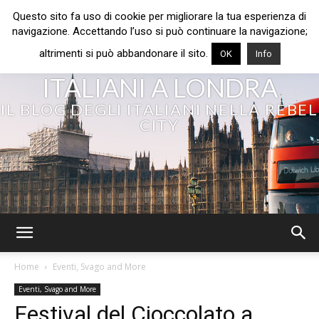
Questo sito fa uso di cookie per migliorare la tua esperienza di
navigazione. Accettando l’uso si può continuare la navigazione;
altrimenti si può abbandonare il sito.
OK
Info
ITALIANI A LONDRA
IL BLOG DEGLI ITALIANI NELLA REBEL
CITY
Home
Eventi, Svago and More
Eventi, Svago and More
Festival del Cioccolato a