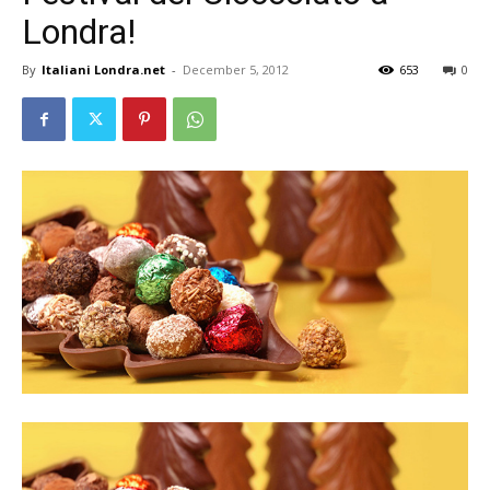
Londra!
By
Italiani Londra.net
-
December 5, 2012
653
0