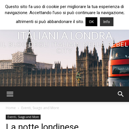
Questo sito fa uso di cookie per migliorare la tua esperienza di
navigazione. Accettando l’uso si può continuare la navigazione;
altrimenti si può abbandonare il sito.
OK
Info
ITALIANI A LONDRA
IL BLOG DEGLI ITALIANI NELLA REBEL
CITY
Home
Eventi, Svago and More
Eventi, Svago and More
La notte londinese