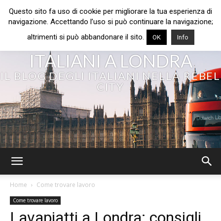
Questo sito fa uso di cookie per migliorare la tua esperienza di
navigazione. Accettando l’uso si può continuare la navigazione;
altrimenti si può abbandonare il sito.
OK
Info
ITALIANI A LONDRA
IL BLOG DEGLI ITALIANI NELLA REBEL
CITY
Home
Come trovare lavoro
Come trovare lavoro
Lavapiatti a Londra: consigli