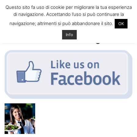
ITALIANI A
Questo sito fa uso di cookie per migliorare la tua esperienza
LONDRA
di navigazione. Accettando l’uso si può continuare la
Il blog degli Italiani nella rebel city
navigazione; altrimenti si può abbandonare il sito.
OK
Home
Lavoro Estivo Londra 2013: Offerte e consigli!
like-us-on-
facebook-logo
Info
like-us-on-facebook-logo