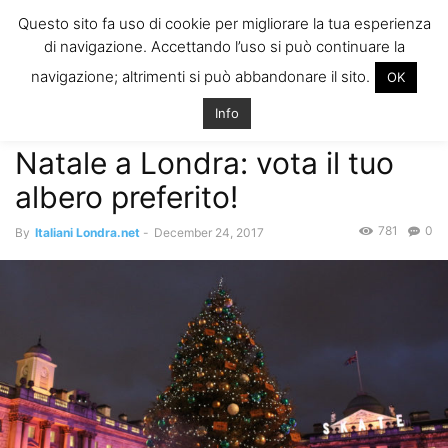
ITALIANI A
Questo sito fa uso di cookie per migliorare la tua esperienza
LONDRA
di navigazione. Accettando l’uso si può continuare la
Il blog degli Italiani nella rebel city
navigazione; altrimenti si può abbandonare il sito.
OK
Home
Eventi, Svago and More
Natale a Londra: vota il tuo albero
preferito!
Info
Eventi, Svago and More
Natale a Londra: vota il tuo
albero preferito!
781
0
By
Italiani Londra.net
-
December 24, 2017