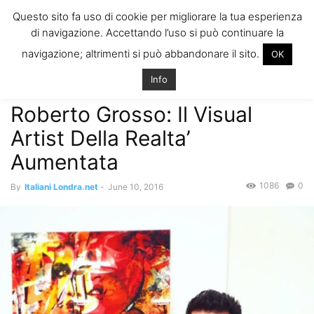
ITALIANI A
Questo sito fa uso di cookie per migliorare la tua esperienza
LONDRA
di navigazione. Accettando l’uso si può continuare la
Il blog degli Italiani nella rebel city
navigazione; altrimenti si può abbandonare il sito.
OK
Home
Eventi, Svago and More
Roberto Grosso: Il Visual Artist Della
Realta’ Aumentata
Info
Eventi, Svago and More
Roberto Grosso: Il Visual
Artist Della Realta’
Aumentata
1086
0
By
Italiani Londra.net
-
June 10, 2016