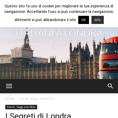
Questo sito fa uso di cookie per migliorare la tua esperienza di
navigazione. Accettando l’uso si può continuare la navigazione;
altrimenti si può abbandonare il sito.
OK
Info
ITALIANI A LONDRA
IL BLOG DEGLI ITALIANI NELLA REBEL
CITY
Home
Eventi, Svago and More
Eventi, Svago and More
I Segreti di Londra