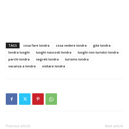
TAGS
cosa fare londra
cosa vedere londra
gite londra
londra luoghi
luoghi nascosti londra
luoghi non turistici londra
parchi londra
segreti londra
turismo londra
vacanza a londra
visitare londra
Previous article
Next article