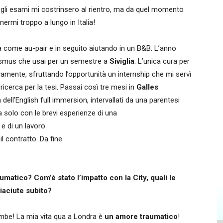
 gli esami mi costrinsero al rientro, ma da quel momento
ermi troppo a lungo in Italia!
a come au-pair e in seguito aiutando in un B&B. L’anno
smus che usai per un semestre a
Siviglia
. L’unica cura per
amente, sfruttando l’opportunità un internship che mi servì
 ricerca per la tesi. Passai così tre mesi in
Galles
 dell’English full immersion, intervallati da una parentesi
solo con le brevi esperienze di una
; e di un lavoro
il contratto. Da fine
umatico? Com’è stato l’impatto con la City, quali le
piaciute subito?
mbe! La mia vita qua a Londra è
un amore traumatico
!