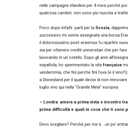
nelle campagne irlandesi per 4 mesi perché poi
qualcosa cambiò: non sono più riuscita a tratten
Poco dopo infatti partì per la
Scozia
, dapprim
successivo mi venne assegnata una borsa Era
il dolorosissimo post-erasmus fu ripartire nuov
sia per ottenere crediti universitari che per fare
lavorando in un ostello. Dopo gli anni all’insegna
española, ho sperimentato la vita
française
ma 
vendemmia, che finì perché finì l’uva (e il vino!!)
a Disneyland per il quale decisi di non rinnovare 
luglio vivo qui nella “Grande Mela” europea.
– Londra: amore a prima vista o incontro tra
prime difficoltà e quali le cose che ti sono 
Devo scegliere? Perché per me è… un po’ entra