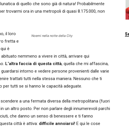
 lunatica di quello che sono già di natura! Probabilmente
per trovarmi ora in una metropoli di quasi 8.175.000, non
, il loro
Se
Noemi nella notte della City
ro fretta e
 qui è
 abituato nemmeno a vivere in città, arrivare qui
mo.
L’altra faccia di questa città
, quella che mi affascina,
: guardarsi intorno e vedere persone provenienti dalle varie
ire trattati tutti nella stessa maniera. Nessuno che ti
no per tutti se si hanno le capacità adeguate.
scendere a una fermata diversa della metropolitana (fuori
in un altro posto. Per non parlare degli innumerevoli parchi
ciuti, che danno un senso di benessere e ti fanno
questa città è attiva:
difficile annoiarsi!
E qui le cose