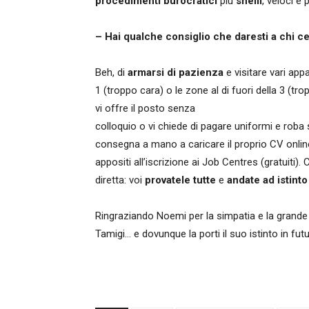
procedimenti burocratici
più
snelli
, veloci e 
– Hai qualche consiglio che daresti a chi c
Beh, di
armarsi di pazienza
e visitare vari app
1 (troppo cara) o le zone al di fuori della 3 (tr
vi offre il posto senza
colloquio o vi chiede di pagare uniformi e roba sim
consegna a mano a caricare il proprio CV online
appositi all’iscrizione ai Job Centres (gratuiti).
diretta: voi
provatele tutte
e
andate ad istinto
Ringraziando Noemi per la simpatia e la grande di
Tamigi… e dovunque la porti il suo istinto in fut