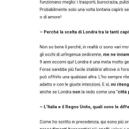
funzionano meglio: i trasporti, burocrazia, pulizi
Probabilmente solo una volta lontana capirò se 
o di amore!
– Perché la scelta di Londra tra le tanti cap
Non so bene il perché, in realtà ci sono vari mot
gli occhi di un’ingenua sedicenne,
me ne innam
9 anni eccomi qui! Londra è una meta molto get
Forse sarebbe più facile stabilirsi altrove o fo
può offrirlo una qualsiasi altra. L’ho sempre ri
adatto e con le giuste intenzioni. E sì,
mi riten
anche se Londra
non
la vedo come una “
città 
– L’Italia e il Regno Unito, quali sono
le diff
Come ho scritto in precedenza, qui sono più or