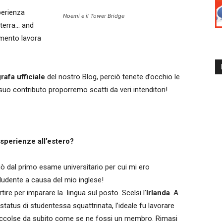
perienza
Noemi e il Tower Bridge
ilterra… and
mento lavora
rafa ufficiale
del nostro Blog, perciò tenete d’occhio le
 suo contributo proporremo scatti da veri intenditori!
esperienze all’estero?
ziò dal primo esame universitario per cui mi ero
ludente a causa del mio inglese!
rtire per imparare la lingua sul posto. Scelsi l’
Irlanda
. A
status di studentessa squattrinata, l’ideale fu lavorare
 accolse da subito come se ne fossi un membro. Rimasi