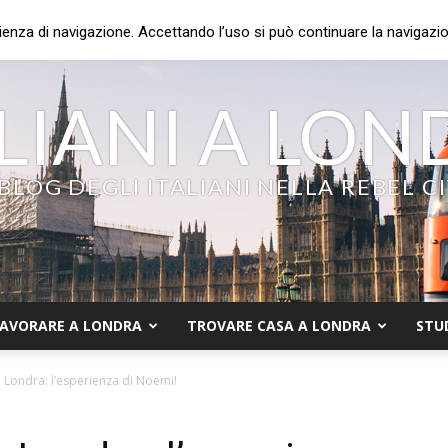
ienza di navigazione. Accettando l’uso si può continuare la navigazion
LIANI A LO
 BLOG DEGLI ITALIANI NELLA REBEL C
AVORARE A LONDRA
TROVARE CASA A LONDRA
STU
i a Londra: l’esperienza di Noemi!