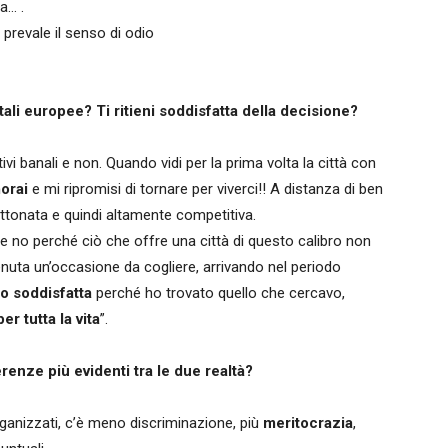
a… .
prevale il senso di odio
itali europee? Ti ritieni soddisfatta della decisione?
ivi banali e non. Quando vidi per la prima volta la città con
orai
e mi ripromisi di tornare per viverci!! A distanza di ben
tonata e quindi altamente competitiva.
rse no perché ciò che offre una città di questo calibro non
tenuta un’occasione da cogliere, arrivando nel periodo
go soddisfatta
perché ho trovato quello che cercavo,
per tutta la vita
”.
erenze più evidenti tra le due realtà?
ganizzati, c’è meno discriminazione, più
meritocrazia
,