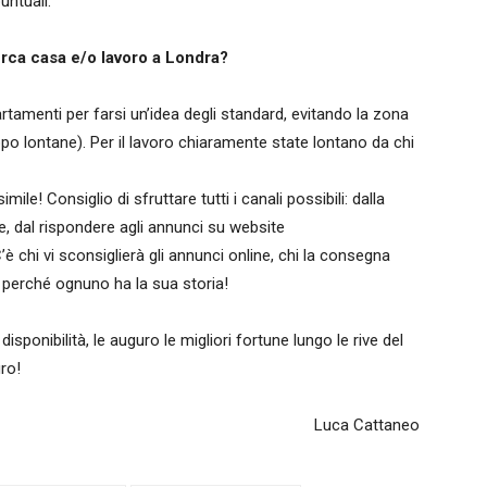
puntuali.
erca casa e/o
lavoro a Londra?
artamenti per farsi un’idea degli standard, evitando la zona
oppo lontane). Per il lavoro chiaramente state lontano da chi
ile! Consiglio di sfruttare tutti i canali possibili: dalla
, dal rispondere agli annunci su website
 C’è chi vi sconsiglierà gli annunci online, chi la consegna
perché ognuno ha la sua storia!
sponibilità, le auguro le migliori fortune lungo le rive del
uro!
Luca Cattaneo