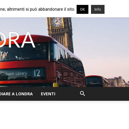
e; altrimenti si può abbandonare il sito.
OK
Info
NDRA
ITY
DIARE A LONDRA
EVENTI