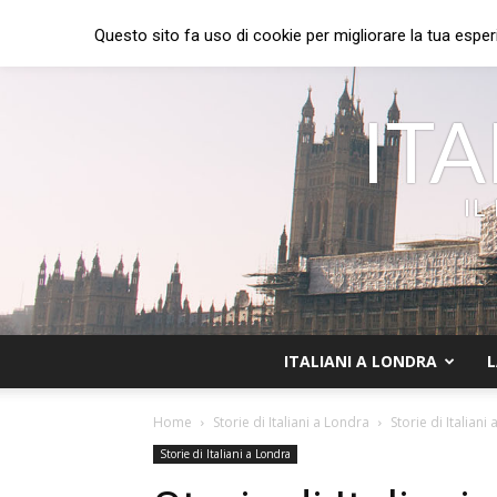
Questo sito fa uso di cookie per migliorare la tua esper
ITA
IL
ITALIANI A LONDRA
L
Home
Storie di Italiani a Londra
Storie di Italian
Storie di Italiani a Londra