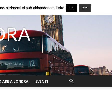
e; altrimenti si può abbandonare il sito.
OK
Info
NDRA
ITY
DIARE A LONDRA
EVENTI