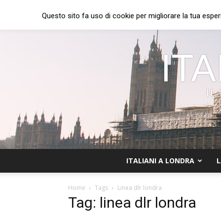
Questo sito fa uso di cookie per migliorare la tua esper
ITA
IL
ITALIANI A LONDRA
L
Home
Tags
Linea dlr londra
Tag: linea dlr londra