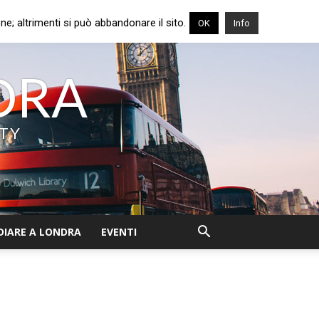
e; altrimenti si può abbandonare il sito.
OK
Info
NDRA
ITY
DIARE A LONDRA
EVENTI