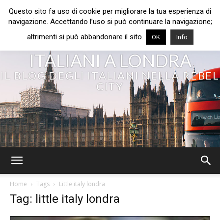
Questo sito fa uso di cookie per migliorare la tua esperienza di
navigazione. Accettando l’uso si può continuare la navigazione;
altrimenti si può abbandonare il sito.
OK
Info
ITALIANI A LONDRA
IL BLOG DEGLI ITALIANI NELLA REBEL
CITY
Home
Tags
Little italy londra
Tag: little italy londra