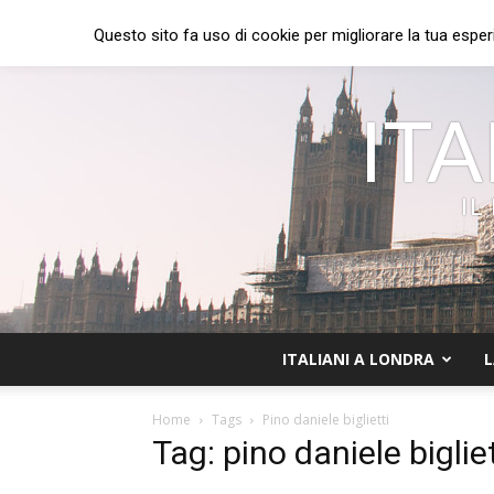
Questo sito fa uso di cookie per migliorare la tua esper
ITA
IL
ITALIANI A LONDRA
L
Home
Tags
Pino daniele biglietti
Tag: pino daniele bigliet