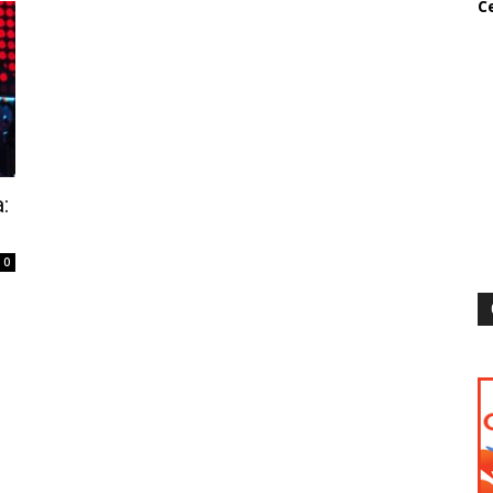
Ce
:
0