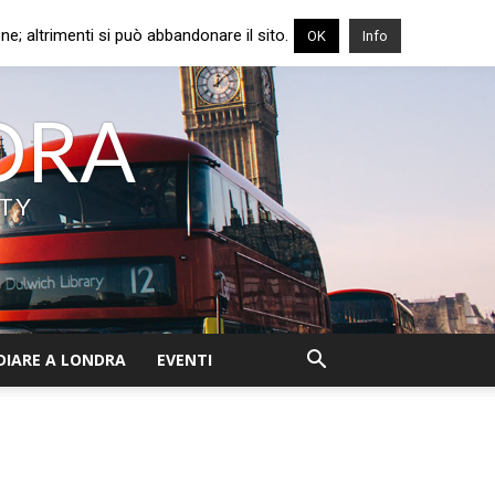
e; altrimenti si può abbandonare il sito.
OK
Info
NDRA
ITY
DIARE A LONDRA
EVENTI