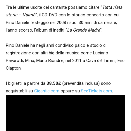
Tra le ultime uscite del cantante possiamo citare “
Tutta n’ata
storia – Vaimò
“, il CD-DVD con lo storico concerto con cui
Pino Daniele festeggiò nel 2008 i suoi 30 anni di carriera e,
l’anno scorso, l’album di inediti “
La Grande Madre
“.
Pino Daniele ha negli anni condiviso palco e studio di
registrazione con altri big della musica come Luciano
Pavarotti, Mina, Mario Biondi e, nel 2011 a Cava de’ Tirreni, Eric
Clapton.
I biglietti, a partire da
38.50£
(prevendita inclusa) sono
acquistabili su
Gigantic.com
oppure su
SeeTickets.com
.