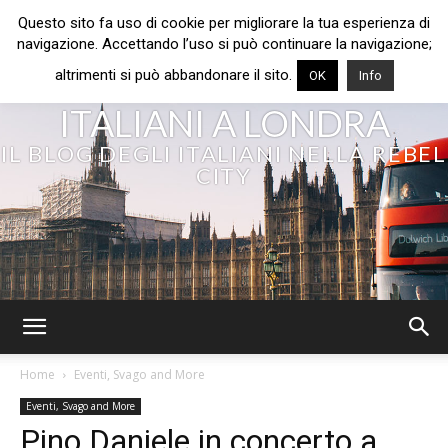
Questo sito fa uso di cookie per migliorare la tua esperienza di
navigazione. Accettando l’uso si può continuare la navigazione;
altrimenti si può abbandonare il sito.
OK
Info
ITALIANI A LONDRA
IL BLOG DEGLI ITALIANI NELLA REBEL
CITY
Home
Eventi, Svago and More
Eventi, Svago and More
Pino Daniele in concerto a