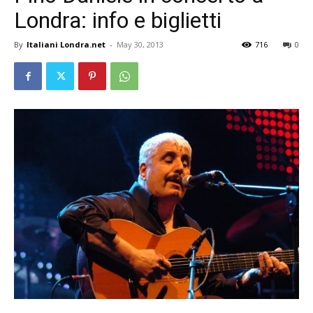
Londra: info e biglietti
By
Italiani Londra.net
-
May 30, 2013
716
0