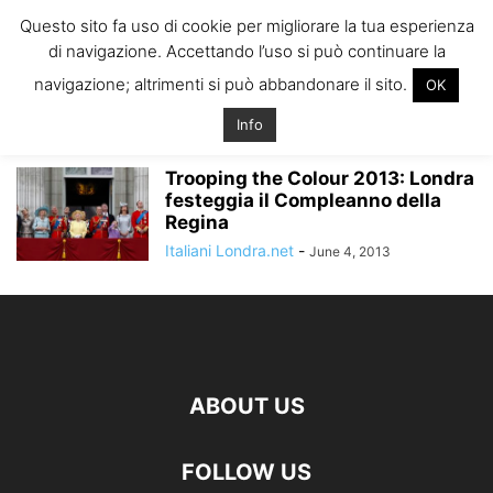
ITALIANI A
Questo sito fa uso di cookie per migliorare la tua esperienza
LONDRA
di navigazione. Accettando l’uso si può continuare la
Il blog degli Italiani nella rebel city
navigazione; altrimenti si può abbandonare il sito.
OK
Home
Tags
Regina compleanno londra
regina compleanno londra
Info
Trooping the Colour 2013: Londra
festeggia il Compleanno della
Regina
Italiani Londra.net
-
June 4, 2013
ABOUT US
FOLLOW US