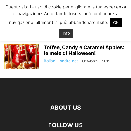
ITALIANI A
Questo sito fa uso di cookie per migliorare la tua esperienza
LONDRA
di navigazione. Accettando l’uso si può continuare la
Il blog degli Italiani nella rebel city
navigazione; altrimenti si può abbandonare il sito.
OK
Home
Tags
Ricette halloween londra
ricette halloween londra
Info
Toffee, Candy e Caramel Apples:
le mele di Halloween!
Italiani Londra.net
-
October 25, 2012
ABOUT US
FOLLOW US