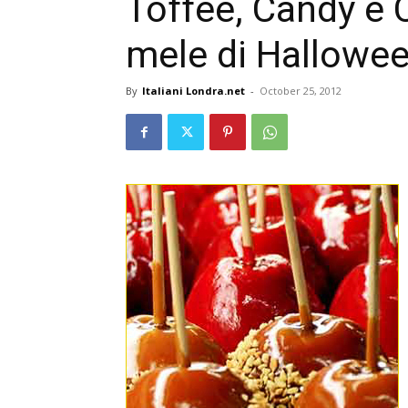
Toffee, Candy e 
mele di Hallowee
By
Italiani Londra.net
-
October 25, 2012