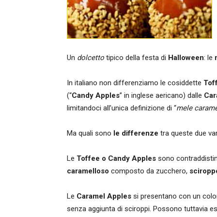
Un
dolcetto
tipico della festa di
Halloween
: le
m
In italiano non differenziamo le cosiddette
Tof
(“
Candy Apples
” in inglese aericano) dalle
Car
limitandoci all’unica definizione di “
mele carame
Ma quali sono
le differenze
tra queste due var
Le
Toffee o Candy Apples
sono contraddistin
caramelloso
composto da zucchero,
sciropp
Le
Caramel Apples
si presentano con un color
senza aggiunta di sciroppi. Possono tuttavia 