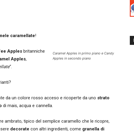
ele caramellate
!
fee Apples
britanniche
Caramel Apples in primo piano e Candy
amel Apples
,
Apples in secondo piano
llate
“.
ianti?
te da un colore rosso acceso e ricoperte da uno
strato
o
di mais, acqua e cannella.
e ambrato, tipico del semplice caramello che le ricopre,
essere
decorate
con altri ingredienti, come
granella di