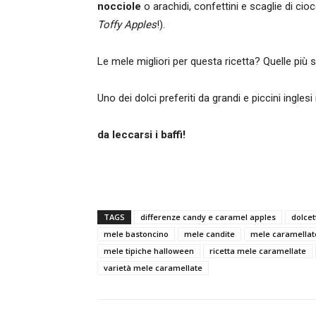
nocciole
o arachidi, confettini e scaglie di c
Toffy Apples
!).
Le mele migliori per questa ricetta? Quelle più
Uno dei dolci preferiti da grandi e piccini ingles
da leccarsi i baffi!
TAGS
differenze candy e caramel apples
dolcet
mele bastoncino
mele candite
mele caramellate
mele tipiche halloween
ricetta mele caramellate
varietà mele caramellate