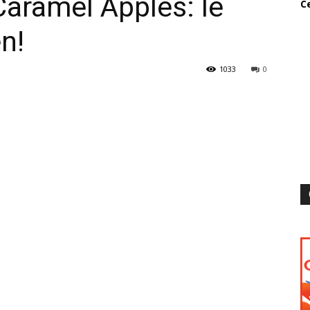
Caramel Apples: le
Ce
n!
1033
0