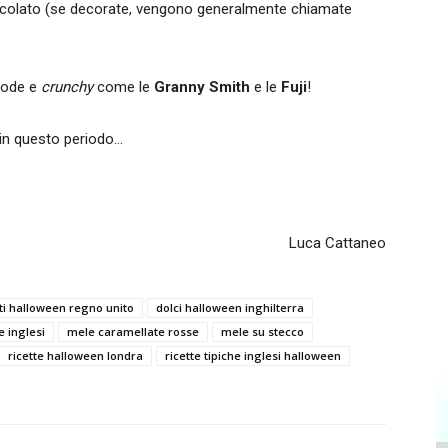
ioccolato (se decorate, vengono generalmente chiamate
 sode e
crunchy
come le
Granny Smith
e le
Fuji
!
i in questo periodo…
Luca Cattaneo
ti halloween regno unito
dolci halloween inghilterra
 inglesi
mele caramellate rosse
mele su stecco
ricette halloween londra
ricette tipiche inglesi halloween