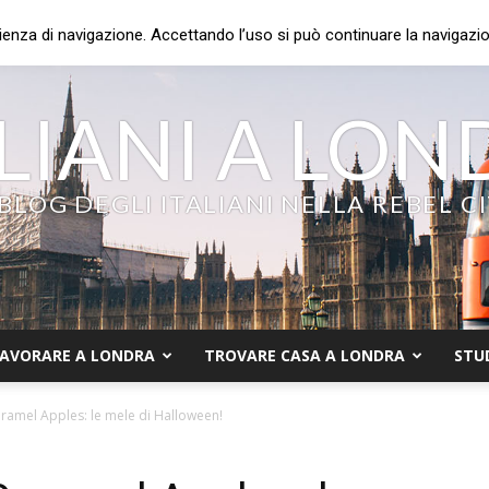
ienza di navigazione. Accettando l’uso si può continuare la navigazion
LIANI A LO
 BLOG DEGLI ITALIANI NELLA REBEL C
AVORARE A LONDRA
TROVARE CASA A LONDRA
STU
ramel Apples: le mele di Halloween!