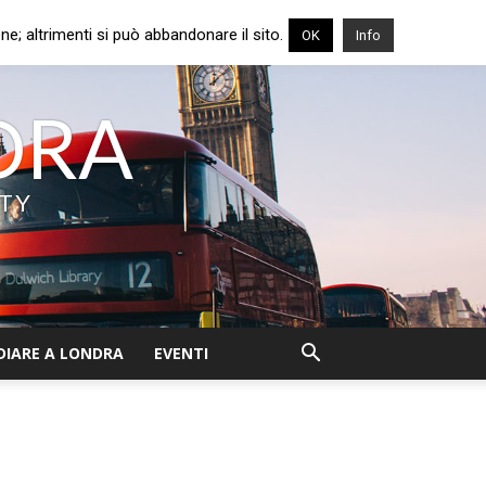
e; altrimenti si può abbandonare il sito.
OK
Info
NDRA
ITY
DIARE A LONDRA
EVENTI