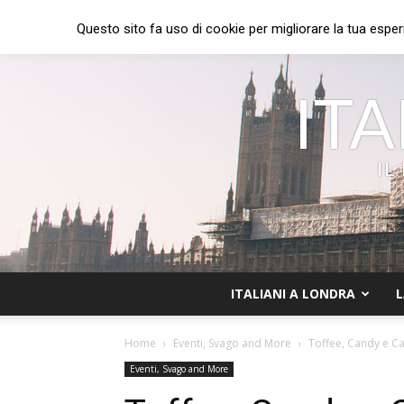
Questo sito fa uso di cookie per migliorare la tua esper
ITA
IL
ITALIANI A LONDRA
L
Home
Eventi, Svago and More
Toffee, Candy e Ca
Eventi, Svago and More