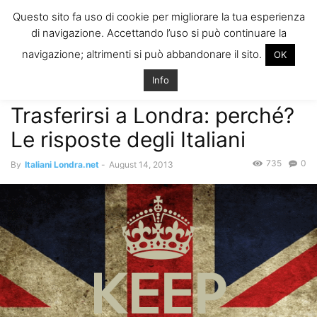
ITALIANI A
Questo sito fa uso di cookie per migliorare la tua esperienza
LONDRA
di navigazione. Accettando l’uso si può continuare la
Il blog degli Italiani nella rebel city
navigazione; altrimenti si può abbandonare il sito.
OK
Home
Eventi, Svago and More
Trasferirsi a Londra: perché? Le
risposte degli Italiani
Info
Eventi, Svago and More
Trasferirsi a Londra: perché?
Le risposte degli Italiani
735
0
By
Italiani Londra.net
-
August 14, 2013