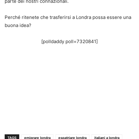
parte dei nostri connazionali.
Perché ritenete che trasferirsi a Londra possa essere una
buona idea?
[polldaddy poll=7320841]
TAGS
emigrare londra
espatriare londra
italiani a londra