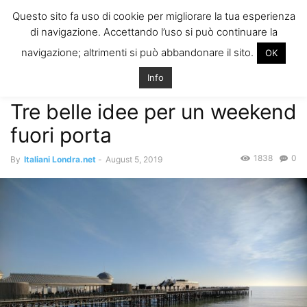
ITALIANI A
Questo sito fa uso di cookie per migliorare la tua esperienza
LONDRA
di navigazione. Accettando l’uso si può continuare la
Il blog degli Italiani nella rebel city
navigazione; altrimenti si può abbandonare il sito.
OK
Home
Eventi, Svago and More
Tre belle idee per un weekend fuori
porta
Info
Eventi, Svago and More
Tre belle idee per un weekend
fuori porta
1838
0
By
Italiani Londra.net
-
August 5, 2019