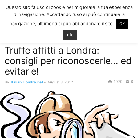
ITALIANI A
Questo sito fa uso di cookie per migliorare la tua esperienza
LONDRA
di navigazione. Accettando l’uso si può continuare la
Il blog degli Italiani nella rebel city
navigazione; altrimenti si può abbandonare il sito.
OK
Home
Come trovare casa
Truffe affitti a Londra: consigli per
riconoscerle… ed evitarle!
Info
Come trovare casa
Truffe affitti a Londra:
consigli per riconoscerle… ed
evitarle!
1070
0
By
Italiani Londra.net
-
August 8, 2012