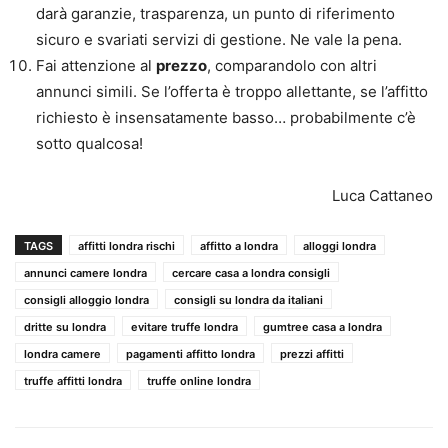
darà garanzie, trasparenza, un punto di riferimento
sicuro e svariati servizi di gestione. Ne vale la pena.
Fai attenzione al
prezzo
, comparandolo con altri
annunci simili. Se l’offerta è troppo allettante, se l’affitto
richiesto è insensatamente basso… probabilmente c’è
sotto qualcosa!
Luca Cattaneo
TAGS
affitti londra rischi
affitto a londra
alloggi londra
annunci camere londra
cercare casa a londra consigli
consigli alloggio londra
consigli su londra da italiani
dritte su londra
evitare truffe londra
gumtree casa a londra
londra camere
pagamenti affitto londra
prezzi affitti
truffe affitti londra
truffe online londra