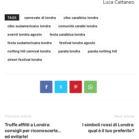
Luca Cattaneo
TAGS
carnevale di londra
cibo caraibico londra
cibo sudamericano londra
comunità caraibi londra
eventi londra agosto
festa caraibica londra
festa sudamericana londra
festival londra agosto
notting hill carnival londra
parata londra
parata notting hill
street festival londra
Previous article
Next article
Truffe affitti a Londra:
I simboli rossi di Londra:
consigli per riconoscerle…
qual è il tuo preferito?
ed evitarle!