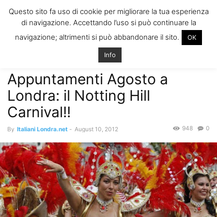
ITALIANI A
Questo sito fa uso di cookie per migliorare la tua esperienza
LONDRA
di navigazione. Accettando l’uso si può continuare la
Il blog degli Italiani nella rebel city
navigazione; altrimenti si può abbandonare il sito.
OK
Home
Eventi, Svago and More
Appuntamenti Agosto a Londra: il
Notting Hill Carnival!!
Info
Eventi, Svago and More
Appuntamenti Agosto a
Londra: il Notting Hill
Carnival!!
948
0
By
Italiani Londra.net
-
August 10, 2012