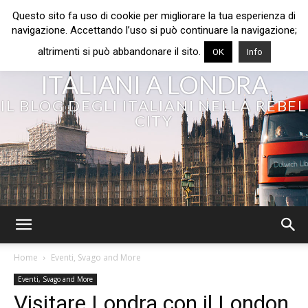
Questo sito fa uso di cookie per migliorare la tua esperienza di
navigazione. Accettando l’uso si può continuare la navigazione;
altrimenti si può abbandonare il sito.
OK
Info
ITALIANI A LONDRA
IL BLOG DEGLI ITALIANI NELLA REBEL
CITY
Home
Eventi, Svago and More
Eventi, Svago and More
Visitare Londra con il London