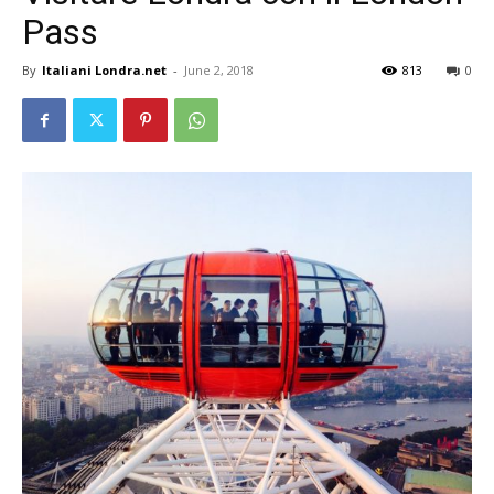
Pass
By
Italiani Londra.net
-
June 2, 2018
813
0