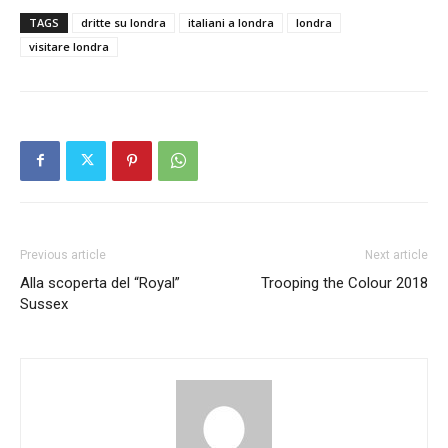
TAGS
dritte su londra
italiani a londra
londra
visitare londra
Previous article
Next article
Alla scoperta del “Royal”
Trooping the Colour 2018
Sussex