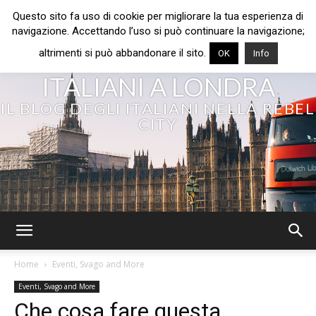
Questo sito fa uso di cookie per migliorare la tua esperienza di
navigazione. Accettando l’uso si può continuare la navigazione;
altrimenti si può abbandonare il sito.
OK
Info
ITALIANI A LONDRA
IL BLOG DEGLI ITALIANI NELLA REBEL
CITY
Home
Eventi, Svago and More
Eventi, Svago and More
Che cosa fare questa