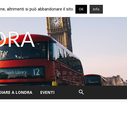
e; altrimenti si può abbandonare il sito.
OK
Info
NDRA
ITY
DIARE A LONDRA
EVENTI