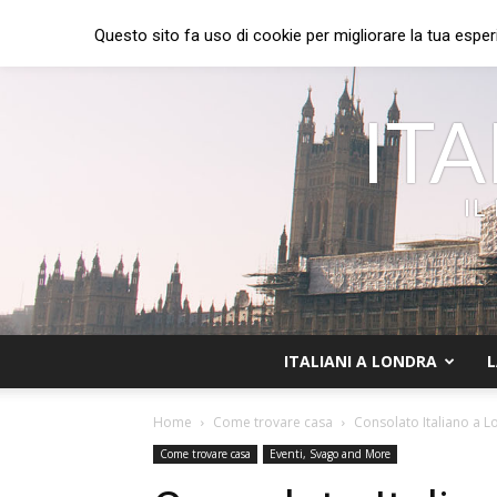
Questo sito fa uso di cookie per migliorare la tua esper
ITA
IL
ITALIANI A LONDRA
L
Home
Come trovare casa
Consolato Italiano a Lo
Come trovare casa
Eventi, Svago and More