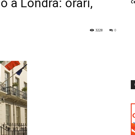
o a Londra: orari,
Ce
3228
0