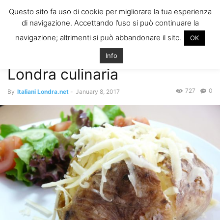
ITALIANI A
Questo sito fa uso di cookie per migliorare la tua esperienza
LONDRA
di navigazione. Accettando l’uso si può continuare la
Il blog degli Italiani nella rebel city
navigazione; altrimenti si può abbandonare il sito.
OK
Home
Eventi, Svago and More
Londra culinaria
Info
Eventi, Svago and More
Londra culinaria
727
0
By
Italiani Londra.net
-
January 8, 2017