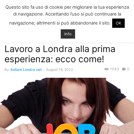
ITALIANI A
Questo sito fa uso di cookie per migliorare la tua esperienza
LONDRA
di navigazione. Accettando l’uso si può continuare la
Il blog degli Italiani nella rebel city
navigazione; altrimenti si può abbandonare il sito.
OK
Home
Come trovare lavoro
Lavoro a Londra alla prima esperienza:
ecco come!
Info
Come trovare lavoro
Lavoro a Londra alla prima
esperienza: ecco come!
1043
0
By
Italiani Londra.net
-
August 19, 2013